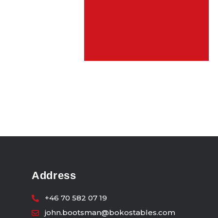
Address
+46 70 582 07 19
john.bootsman@bokostables.com